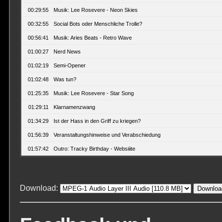
00:29:55
Musik: Lee Rosevere - Neon Skies
00:32:55
Social Bots oder Menschliche Trolle?
00:56:41
Musik: Aries Beats - Retro Wave
01:00:27
Nerd News
01:02:19
Semi-Opener
01:02:48
Was tun?
01:25:35
Musik: Lee Rosevere - Star Song
01:29:11
Klarnamenzwang
01:34:29
Ist der Hass in den Griff zu kriegen?
01:56:39
Veranstaltungshinweise und Verabschiedung
01:57:42
Outro: Tracky Birthday - Websiiite
Download:
Downloa